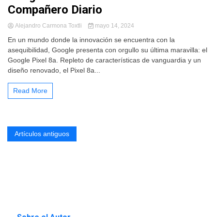
Compañero Diario
Alejandro Carmona Toxtli
mayo 14, 2024
En un mundo donde la innovación se encuentra con la
asequibilidad, Google presenta con orgullo su última maravilla: el
Google Pixel 8a. Repleto de características de vanguardia y un
diseño renovado, el Pixel 8a...
Read More
Navegación
Artículos antiguos
de
entradas