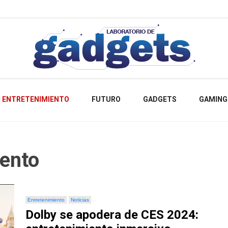
Lo más nuevo sobre tecnología
Labora
ENTRETENIMIENTO
FUTURO
GADGETS
GAMING
Gad
iento
Entretenimiento
Noticias
Dolby se apodera de CES 2024: