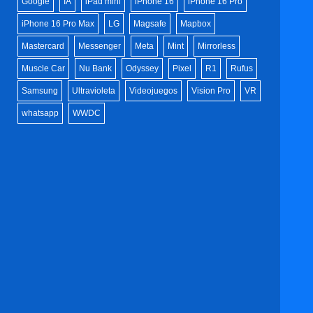
Google
IA
iPad mini
iPhone 16
iPhone 16 Pro
iPhone 16 Pro Max
LG
Magsafe
Mapbox
Mastercard
Messenger
Meta
Mint
Mirrorless
Muscle Car
Nu Bank
Odyssey
Pixel
R1
Rufus
Samsung
Ultravioleta
Videojuegos
Vision Pro
VR
whatsapp
WWDC