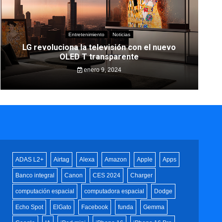
Entretenimiento
Noticias
LG revoluciona la televisión con el nuevo
OLED T transparente
enero 9, 2024
ADAS L2+
Airtag
Alexa
Amazon
Apple
Apps
Banco integral
Canon
CES 2024
Charger
computación espacial
computadora espacial
Dodge
Echo Spot
ElGato
Facebook
funda
Gemma