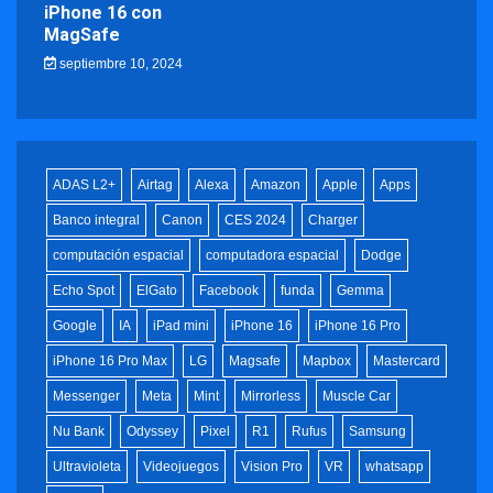
iPhone 16 con
MagSafe
septiembre 10, 2024
ADAS L2+
Airtag
Alexa
Amazon
Apple
Apps
Banco integral
Canon
CES 2024
Charger
computación espacial
computadora espacial
Dodge
Echo Spot
ElGato
Facebook
funda
Gemma
Google
IA
iPad mini
iPhone 16
iPhone 16 Pro
iPhone 16 Pro Max
LG
Magsafe
Mapbox
Mastercard
Messenger
Meta
Mint
Mirrorless
Muscle Car
Nu Bank
Odyssey
Pixel
R1
Rufus
Samsung
Ultravioleta
Videojuegos
Vision Pro
VR
whatsapp