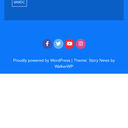
WWDC
Proudly powered by WordPress
|
Theme: Story News by
WalkerWP
.