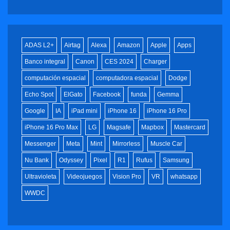
ADAS L2+
Airtag
Alexa
Amazon
Apple
Apps
Banco integral
Canon
CES 2024
Charger
computación espacial
computadora espacial
Dodge
Echo Spot
ElGato
Facebook
funda
Gemma
Google
IA
iPad mini
iPhone 16
iPhone 16 Pro
iPhone 16 Pro Max
LG
Magsafe
Mapbox
Mastercard
Messenger
Meta
Mint
Mirrorless
Muscle Car
Nu Bank
Odyssey
Pixel
R1
Rufus
Samsung
Ultravioleta
Videojuegos
Vision Pro
VR
whatsapp
WWDC