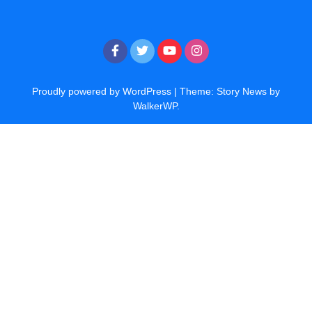
Proudly powered by WordPress
|
Theme: Story News by
WalkerWP
.