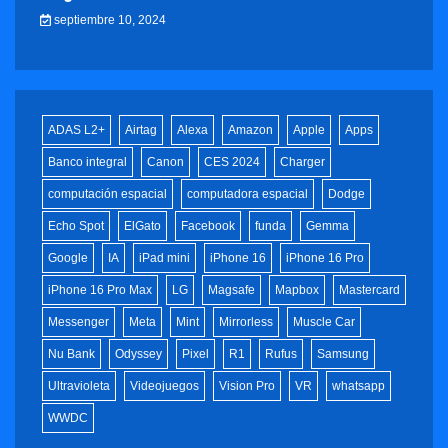
septiembre 10, 2024
ADAS L2+
Airtag
Alexa
Amazon
Apple
Apps
Banco integral
Canon
CES 2024
Charger
computación espacial
computadora espacial
Dodge
Echo Spot
ElGato
Facebook
funda
Gemma
Google
IA
iPad mini
iPhone 16
iPhone 16 Pro
iPhone 16 Pro Max
LG
Magsafe
Mapbox
Mastercard
Messenger
Meta
Mint
Mirrorless
Muscle Car
Nu Bank
Odyssey
Pixel
R1
Rufus
Samsung
Ultravioleta
Videojuegos
Vision Pro
VR
whatsapp
WWDC