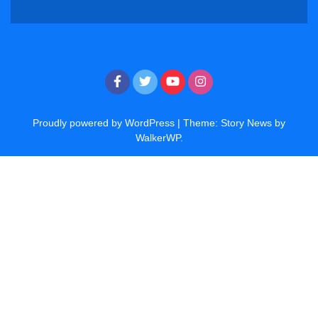
Proudly powered by WordPress
|
Theme: Story News by
WalkerWP
.