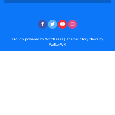
Proudly powered by WordPress
|
Theme: Story News by
WalkerWP
.