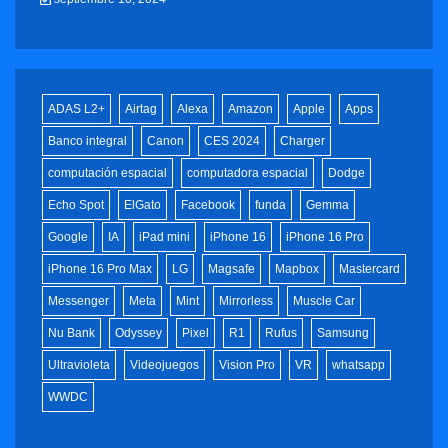
ADAS L2+
Airtag
Alexa
Amazon
Apple
Apps
Banco integral
Canon
CES 2024
Charger
computación espacial
computadora espacial
Dodge
Echo Spot
ElGato
Facebook
funda
Gemma
Google
IA
iPad mini
iPhone 16
iPhone 16 Pro
iPhone 16 Pro Max
LG
Magsafe
Mapbox
Mastercard
Messenger
Meta
Mint
Mirrorless
Muscle Car
Nu Bank
Odyssey
Pixel
R1
Rufus
Samsung
Ultravioleta
Videojuegos
Vision Pro
VR
whatsapp
WWDC