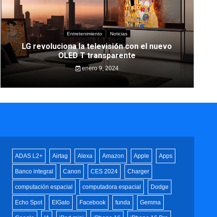
Entretenimiento
Noticias
LG revoluciona la televisión con el nuevo
OLED T transparente
enero 9, 2024
ADAS L2+
Airtag
Alexa
Amazon
Apple
Apps
Banco integral
Canon
CES 2024
Charger
computación espacial
computadora espacial
Dodge
Echo Spot
ElGato
Facebook
funda
Gemma