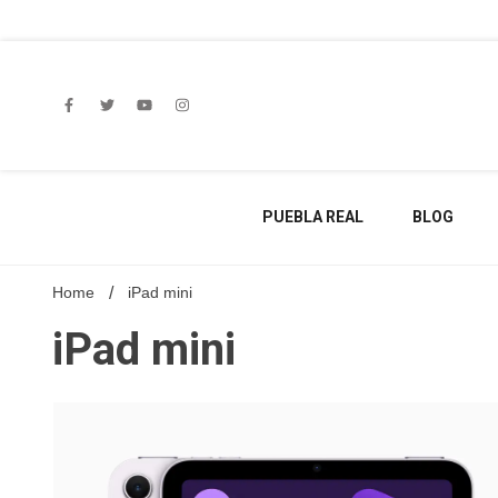
Skip
to
content
PUEBLA REAL
BLOG
Home
iPad mini
iPad mini