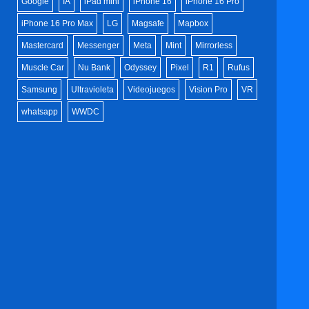
Google
IA
iPad mini
iPhone 16
iPhone 16 Pro
iPhone 16 Pro Max
LG
Magsafe
Mapbox
Mastercard
Messenger
Meta
Mint
Mirrorless
Muscle Car
Nu Bank
Odyssey
Pixel
R1
Rufus
Samsung
Ultravioleta
Videojuegos
Vision Pro
VR
whatsapp
WWDC