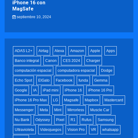
iPhone 16 con
MagSafe
septiembre 10, 2024
ADAS L2+
Airtag
Alexa
Amazon
Apple
Apps
Banco integral
Canon
CES 2024
Charger
computación espacial
computadora espacial
Dodge
Echo Spot
ElGato
Facebook
funda
Gemma
Google
IA
iPad mini
iPhone 16
iPhone 16 Pro
iPhone 16 Pro Max
LG
Magsafe
Mapbox
Mastercard
Messenger
Meta
Mint
Mirrorless
Muscle Car
Nu Bank
Odyssey
Pixel
R1
Rufus
Samsung
Ultravioleta
Videojuegos
Vision Pro
VR
whatsapp