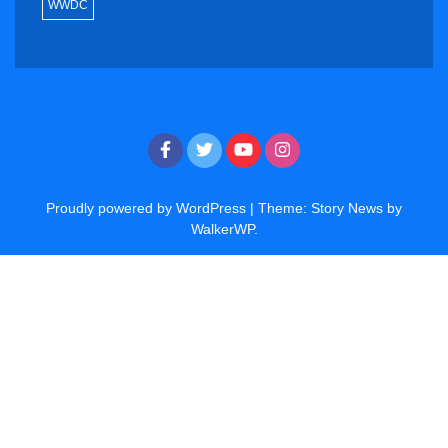
WWDC
Proudly powered by WordPress
|
Theme: Story News by
WalkerWP
.