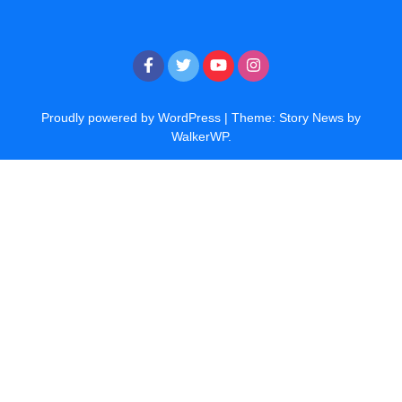
Proudly powered by WordPress
|
Theme: Story News by
WalkerWP
.