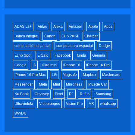
ADAS L2+
Airtag
Alexa
Amazon
Apple
Apps
Banco integral
Canon
CES 2024
Charger
computación espacial
computadora espacial
Dodge
Echo Spot
ElGato
Facebook
funda
Gemma
Google
IA
iPad mini
iPhone 16
iPhone 16 Pro
iPhone 16 Pro Max
LG
Magsafe
Mapbox
Mastercard
Messenger
Meta
Mint
Mirrorless
Muscle Car
Nu Bank
Odyssey
Pixel
R1
Rufus
Samsung
Ultravioleta
Videojuegos
Vision Pro
VR
whatsapp
WWDC