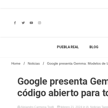
Skip
to
content
PUEBLA REAL
BLOG
Home
Noticias
Google presenta Gemma: Modelos de IA
Google presenta Gem
código abierto para 
Alejandro Carmona Toxtli
febrero 21, 2024
in
IA
,
Noticias
Tag