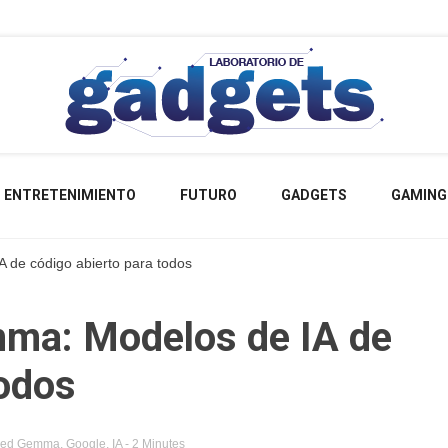
Lo más nuevo sobre tecnología
Labora
ENTRETENIMIENTO
FUTURO
GADGETS
GAMING
 de código abierto para todos
Gad
ma: Modelos de IA de
todos
ged
Gemma
,
Google
,
IA
- 2 Minutes