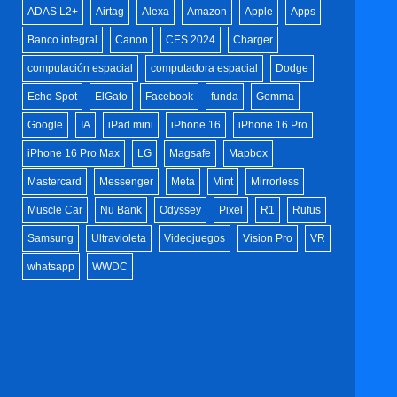
ADAS L2+
Airtag
Alexa
Amazon
Apple
Apps
Banco integral
Canon
CES 2024
Charger
computación espacial
computadora espacial
Dodge
Echo Spot
ElGato
Facebook
funda
Gemma
Google
IA
iPad mini
iPhone 16
iPhone 16 Pro
iPhone 16 Pro Max
LG
Magsafe
Mapbox
Mastercard
Messenger
Meta
Mint
Mirrorless
Muscle Car
Nu Bank
Odyssey
Pixel
R1
Rufus
Samsung
Ultravioleta
Videojuegos
Vision Pro
VR
whatsapp
WWDC