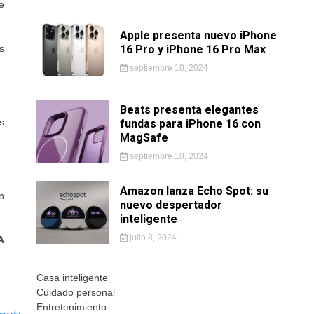
e
Apple presenta nuevo iPhone
s
16 Pro y iPhone 16 Pro Max
septiembre 10, 2024
Beats presenta elegantes
s
fundas para iPhone 16 con
MagSafe
septiembre 10, 2024
Amazon lanza Echo Spot: su
n
nuevo despertador
inteligente
julio 8, 2024
A
Casa inteligente
Cuidado personal
Entretenimiento