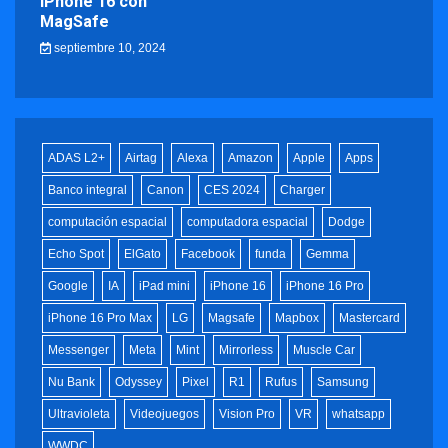
iPhone 16 con
MagSafe
septiembre 10, 2024
ADAS L2+
Airtag
Alexa
Amazon
Apple
Apps
Banco integral
Canon
CES 2024
Charger
computación espacial
computadora espacial
Dodge
Echo Spot
ElGato
Facebook
funda
Gemma
Google
IA
iPad mini
iPhone 16
iPhone 16 Pro
iPhone 16 Pro Max
LG
Magsafe
Mapbox
Mastercard
Messenger
Meta
Mint
Mirrorless
Muscle Car
Nu Bank
Odyssey
Pixel
R1
Rufus
Samsung
Ultravioleta
Videojuegos
Vision Pro
VR
whatsapp
WWDC