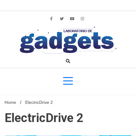
Skip
to
content
Lo más nuevo sobre tecnología
Laborator
de Gadge
Home
ElectricDrive 2
ElectricDrive 2