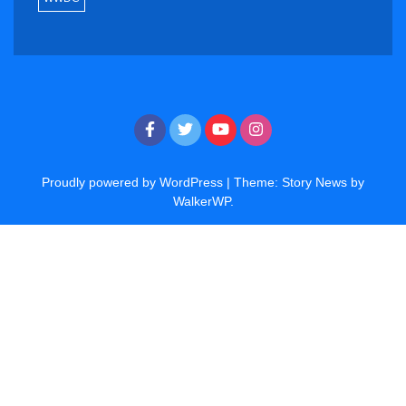
Proudly powered by WordPress
|
Theme: Story News by
WalkerWP
.