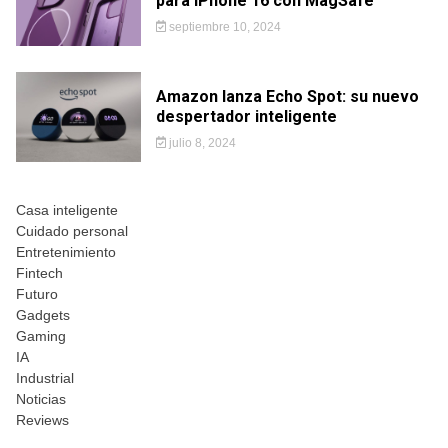
para iPhone 16 con MagSafe
septiembre 10, 2024
Amazon lanza Echo Spot: su nuevo
despertador inteligente
julio 8, 2024
Casa inteligente
Cuidado personal
Entretenimiento
Fintech
Futuro
Gadgets
Gaming
IA
Industrial
Noticias
Reviews