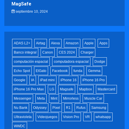
MagSafe
septiembre 10, 2024
ADAS L2+
Airtag
Alexa
Amazon
Apple
Apps
Banco integral
Canon
CES 2024
Charger
computación espacial
computadora espacial
Dodge
Echo Spot
ElGato
Facebook
funda
Gemma
Google
IA
iPad mini
iPhone 16
iPhone 16 Pro
iPhone 16 Pro Max
LG
Magsafe
Mapbox
Mastercard
Messenger
Meta
Mint
Mirrorless
Muscle Car
Nu Bank
Odyssey
Pixel
R1
Rufus
Samsung
Ultravioleta
Videojuegos
Vision Pro
VR
whatsapp
WWDC