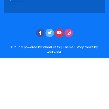
Proudly powered by WordPress
|
Theme: Story News by
WalkerWP
.