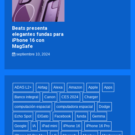
Beats presenta
elegantes fundas para
iPhone 16 con
MagSafe
septiembre 10, 2024
ADAS L2+
Airtag
Alexa
Amazon
Apple
Apps
Banco integral
Canon
CES 2024
Charger
computación espacial
computadora espacial
Dodge
Echo Spot
ElGato
Facebook
funda
Gemma
Google
IA
iPad mini
iPhone 16
iPhone 16 Pro