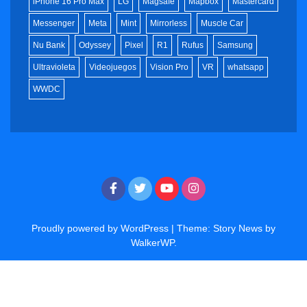
iPhone 16 Pro Max
LG
Magsafe
Mapbox
Mastercard
Messenger
Meta
Mint
Mirrorless
Muscle Car
Nu Bank
Odyssey
Pixel
R1
Rufus
Samsung
Ultravioleta
Videojuegos
Vision Pro
VR
whatsapp
WWDC
Proudly powered by WordPress
|
Theme: Story News by
WalkerWP
.