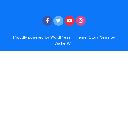
Proudly powered by WordPress
|
Theme: Story News by
WalkerWP
.