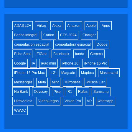
ADAS L2+
Airtag
Alexa
Amazon
Apple
Apps
Banco integral
Canon
CES 2024
Charger
computación espacial
computadora espacial
Dodge
Echo Spot
ElGato
Facebook
funda
Gemma
Google
IA
iPad mini
iPhone 16
iPhone 16 Pro
iPhone 16 Pro Max
LG
Magsafe
Mapbox
Mastercard
Messenger
Meta
Mint
Mirrorless
Muscle Car
Nu Bank
Odyssey
Pixel
R1
Rufus
Samsung
Ultravioleta
Videojuegos
Vision Pro
VR
whatsapp
WWDC