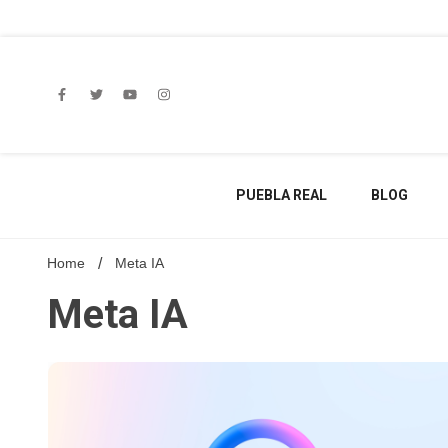
Skip
to
content
PUEBLA REAL
BLOG
Home
Meta IA
Meta IA