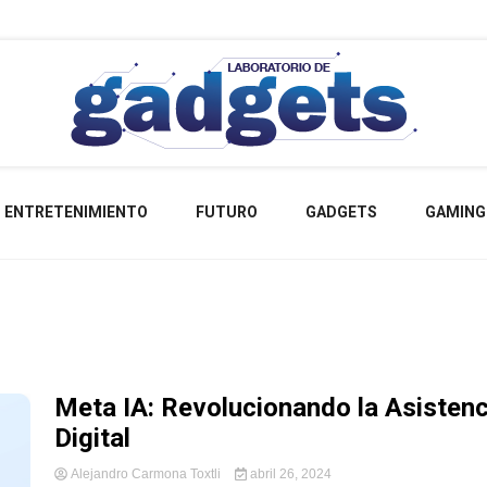
Lo más nuevo sobre tecnología
Labora
ENTRETENIMIENTO
FUTURO
GADGETS
GAMING
Gad
Meta IA: Revolucionando la Asistenc
Digital
Alejandro Carmona Toxtli
abril 26, 2024