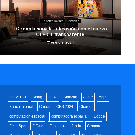
Entretenimiento
Noticias
LG revoluciona la televisión con el nuevo
OLED T transparente
enero 9, 2024
ADAS L2+
Airtag
Alexa
Amazon
Apple
Apps
Banco integral
Canon
CES 2024
Charger
computación espacial
computadora espacial
Dodge
Echo Spot
ElGato
Facebook
funda
Gemma