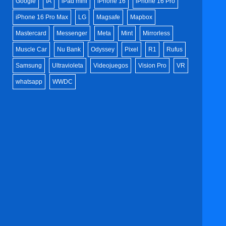
Google
IA
iPad mini
iPhone 16
iPhone 16 Pro
iPhone 16 Pro Max
LG
Magsafe
Mapbox
Mastercard
Messenger
Meta
Mint
Mirrorless
Muscle Car
Nu Bank
Odyssey
Pixel
R1
Rufus
Samsung
Ultravioleta
Videojuegos
Vision Pro
VR
whatsapp
WWDC